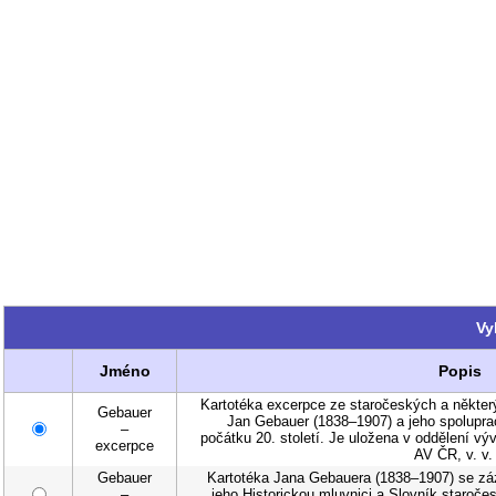
Vy
Jméno
Popis
Kartotéka excerpce ze staročeských a některý
Gebauer
Jan Gebauer (1838–1907) a jeho spolupraco
–
počátku 20. století. Je uložena v oddělení vý
excerpce
AV ČR, v. v. 
Gebauer
Kartotéka Jana Gebauera (1838–1907) se z
–
jeho Historickou mluvnici a Slovník staroče