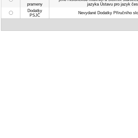
prameny
jazyka Ústavu pro jazyk česk
Dodatky
Nevydané Dodatky Příručního sl
PSJČ