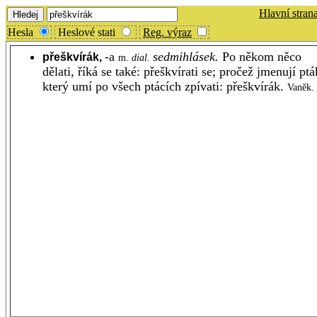
Hlavní stran
Hesla
Heslové stati
Reg. výraz
-a
sedmihlásek.
Po někom něco
přeškvírák,
m.
dial.
dělati, říká se také: přeškvírati se; pročež jmenují ptá
který umí po všech ptácích zpívati: přeškvírák.
Vaněk.